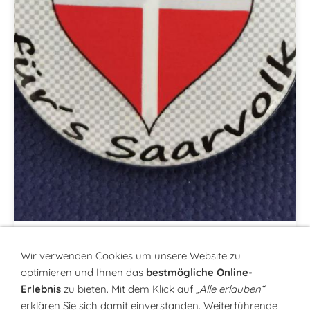
Anstecker "ein Herz für`s Saarvolk"
Wir verwenden Cookies um unsere Website zu
optimieren und Ihnen das
bestmögliche Online-
Kleiner Anstecker für an die Handtasche, Jacke
Erlebnis
zu bieten. Mit dem Klick auf
„Alle erlauben“
oder Brusttasche Ihres T-Shirts. Damit zeigen Sie
erklären Sie sich damit einverstanden. Weiterführende
Ihre Liebe zum Saarland.